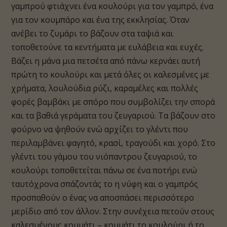
γαμπρού φτιάχνει ένα κουλούρι για τον γαμπρό, ένα
για τον κουμπάρο και ένα της εκκλησίας. Όταν
ανέβει το ζυμάρι το βάζουν στα ταψιά και
τοποθετούνε τα κεντήματα με ευλάβεια και ευχές.
Βάζει η μάνα μια πετσέτα από πάνω κερνάει αυτή
πρώτη το κουλούρι και μετά όλες οι καλεσμένες με
χρήματα, λουλούδια ρύζι, καραμέλες και πολλές
φορές βαμβάκι με σπόρο που συμβολίζει την σπορά
και τα βαθιά γεράματα του ζευγαριού. Τα βάζουν στο
φούρνο να ψηθούν ενώ αρχίζει το γλέντι που
περιλαμβάνει φαγητό, κρασί, τραγούδι και χορό. Στο
γλέντι του γάμου του νιόπαντρου ζευγαριού, το
κουλούρι τοποθετείται πάνω σε ένα ποτήρι ενώ
ταυτόχρονα σπάζοντάς το η νύφη και ο γαμπρός
προσπαθούν ο ένας να αποσπάσει περισσότερο
μερίδιο από τον άλλον. Στην συνέχεια πετούν στους
καλεσμένους κομμάτι – κομμάτι το κουλούρι ή το