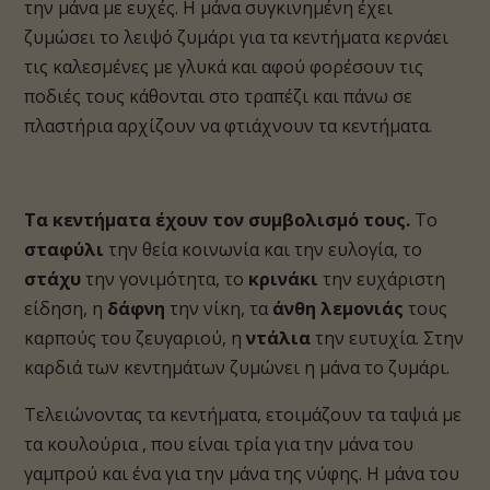
την μάνα με ευχές. Η μάνα συγκινημένη έχει
ζυμώσει το λειψό ζυμάρι για τα κεντήματα κερνάει
τις καλεσμένες με γλυκά και αφού φορέσουν τις
ποδιές τους κάθονται στο τραπέζι και πάνω σε
πλαστήρια αρχίζουν να φτιάχνουν τα κεντήματα.
Τα κεντήματα έχουν τον συμβολισμό τους.
Το
σταφύλι
την θεία κοινωνία και την ευλογία, το
στάχυ
την γονιμότητα, το
κρινάκι
την ευχάριστη
είδηση, η
δάφνη
την νίκη, τα
άνθη λεμονιάς
τους
καρπούς του ζευγαριού, η
ντάλια
την ευτυχία. Στην
καρδιά των κεντημάτων ζυμώνει η μάνα το ζυμάρι.
Τελειώνοντας τα κεντήματα, ετοιμάζουν τα ταψιά με
τα κουλούρια , που είναι τρία για την μάνα του
γαμπρού και ένα για την μάνα της νύφης. Η μάνα του