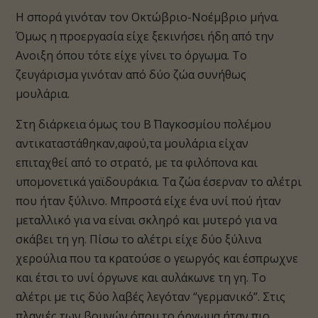
Η σπορά γινόταν τον Οκτώβριο-Νοέμβριο μήνα.
Όμως η προεργασία είχε ξεκινήσει ήδη από την
Ανοιξη όπου τότε είχε γίνει το όργωμα. Το
ζευγάρισμα γινόταν από δύο ζώα συνήθως
μουλάρια.
Στη διάρκεια όμως του Β΄ Παγκοσμίου πολέμου
αντικαταστάθηκαν,αφού,τα μουλάρια είχαν
επιταχθεί από το στρατό, με τα φιλόπονα και
υπομονετικά γαϊδουράκια. Τα ζώα έσερναν το αλέτρι
που ήταν ξύλινο. Μπροστά είχε ένα υνί πού ήταν
μεταλλικό για να είναι σκληρό και μυτερό για να
σκάβει τη γη. Πίσω το αλέτρι είχε δύο ξύλινα
χερούλια που τα κρατούσε ο γεωργός και έσπρωχνε
και έτσι το υνί όργωνε και αυλάκωνε τη γη. Το
αλέτρι με τις δύο λαβές λεγόταν ‘’γερμανικό’’. Στις
πλαγιές των βουνών όπου το όργωμα ήταν πιο