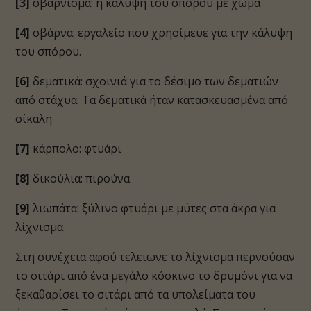
[3]
σβάρνισμα: η κάλυψη του σπόρου με χώμα
[4]
σβάρνα: εργαλείο που χρησίμευε για την κάλυψη
του σπόρου.
[6]
δεματικά: σχοινιά για το δέσιμο των δεματιών
από στάχυα. Τα δεματικά ήταν κατασκευασμένα από
σίκαλη
[7]
κάρπολο: φτυάρι
[8]
δικούλια: πιρούνα
[9]
λιωπάτα: ξύλινο φτυάρι με μύτες στα άκρα για
λίχνισμα
Στη συνέχεια αφού τελειωνε το λίχνισμα περνούσαν
το σιτάρι από ένα μεγάλο κόσκινο το δρυμόνι για να
ξεκαθαρίσει το σιτάρι από τα υπολείματα του