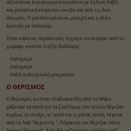
αξίνα είναι ένα γεωργικό εργαλείο με ξύλινη λαβή
και μεταλλική κόψη που έκοβε και από τις δυο
πλευρές. Η μία πλευρά είναι μυτερή και η άλλη
έμοιαζε με τσεκούρι.
Όταν κάποιος περαστικός τύχαινε να περάσει από το
χωράφι γινόταν ο εξής διάλογος:
– Καλημέρα.
– Καλημέρα.
– Καλή σοδειά,καλά μπερκέτια.
Ο ΘΕΡΙΣΜΟΣ
Ο θερισμός γινόταν σταδιακά.Ηδη από το Μάϊο
μάζευαν τα σανά για τα ζώα.Όμως τον Ιούνιο θέριζαν
κυρίως το σιτάρι, γι’ αυτό και ο μήνας αυτός λέγεται
από το λαό ‘’Θεριστής ‘’. Πήγαιναν και θέριζαν όπως
λέγανε ‘’δανεικά’’. Δηλαδή μαζεύονταν πολλοί μαζί