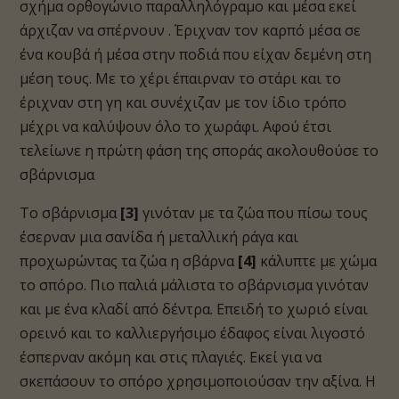
σχήμα ορθογώνιο παραλληλόγραμο και μέσα εκεί
άρχιζαν να σπέρνουν . Έριχναν τον καρπό μέσα σε
ένα κουβά ή μέσα στην ποδιά που είχαν δεμένη στη
μέση τους. Με το χέρι έπαιρναν το στάρι και το
έριχναν στη γη και συνέχιζαν με τον ίδιο τρόπο
μέχρι να καλύψουν όλο το χωράφι. Αφού έτσι
τελείωνε η πρώτη φάση της σποράς ακολουθούσε το
σβάρνισμα
Το σβάρνισμα
[3]
γινόταν με τα ζώα που πίσω τους
έσερναν μια σανίδα ή μεταλλική ράγα και
προχωρώντας τα ζώα η σβάρνα
[4]
κάλυπτε με χώμα
το σπόρο. Πιο παλιά μάλιστα το σβάρνισμα γινόταν
και με ένα κλαδί από δέντρα. Επειδή το χωριό είναι
ορεινό και το καλλιεργήσιμο έδαφος είναι λιγοστό
έσπερναν ακόμη και στις πλαγιές. Εκεί για να
σκεπάσουν το σπόρο χρησιμοποιούσαν την αξίνα. Η