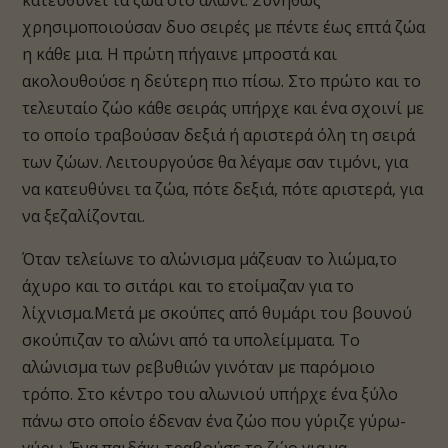
κατευθύνει τα ζώα στο αλώνι. Συνήθως
χρησιμοποιούσαν δυο σειρές με πέντε έως επτά ζώα
η κάθε μια. Η πρώτη πήγαινε μπροστά και
ακολουθούσε η δεύτερη πιο πίσω. Στο πρώτο και το
τελευταίο ζώο κάθε σειράς υπήρχε και ένα σχοινί με
το οποίο τραβούσαν δεξιά ή αριστερά όλη τη σειρά
των ζώων. Λειτουργούσε θα λέγαμε σαν τιμόνι, για
να κατευθύνει τα ζώα, πότε δεξιά, πότε αριστερά, για
να ξεζαλίζονται.
Όταν τελείωνε το αλώνισμα μάζευαν το λιώμα,το
άχυρο και το σιτάρι και το ετοίμαζαν για το
λίχνισμα.Μετά με σκούπες από θυμάρι του βουνού
σκούπιζαν το αλώνι από τα υπολείμματα. Το
αλώνισμα των ρεβυθιών γινόταν με παρόμοιο
τρόπο. Στο κέντρο του αλωνιού υπήρχε ένα ξύλο
πάνω στο οποίο έδεναν ένα ζώο που γύριζε γύρω-