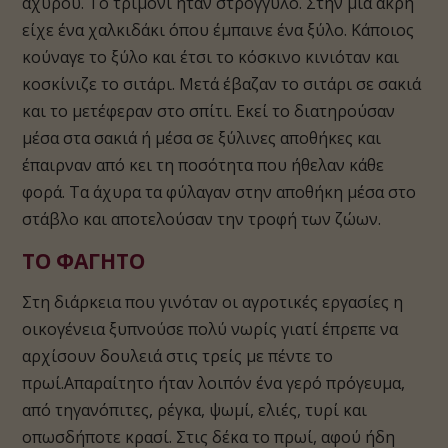
άχυρου. Το τριμόνι ήταν στρογγυλό. Στην μια άκρη
είχε ένα χαλκιδάκι όπου έμπαινε ένα ξύλο. Κάποιος
κούναγε το ξύλο και έτσι το κόσκινο κινιόταν και
κοσκίνιζε το σιτάρι. Μετά έβαζαν το σιτάρι σε σακιά
και το μετέφεραν στο σπίτι. Εκεί το διατηρούσαν
μέσα στα σακιά ή μέσα σε ξύλινες αποθήκες και
έπαιρναν από κει τη ποσότητα που ήθελαν κάθε
φορά. Τα άχυρα τα φύλαγαν στην αποθήκη μέσα στο
στάβλο και αποτελούσαν την τροφή των ζώων.
ΤΟ ΦΑΓΗΤΟ
Στη διάρκεια που γινόταν οι αγροτικές εργασίες η
οικογένεια ξυπνούσε πολύ νωρίς γιατί έπρεπε να
αρχίσουν δουλειά στις τρείς με πέντε το
πρωί.Απαραίτητο ήταν λοιπόν ένα γερό πρόγευμα,
από τηγανόπιτες, ρέγκα, ψωμί, ελιές, τυρί και
οπωσδήποτε κρασί. Στις δέκα το πρωί, αφού ήδη